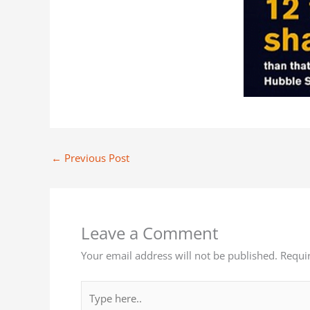
←
Previous Post
Leave a Comment
Your email address will not be published.
Requi
Type
here..