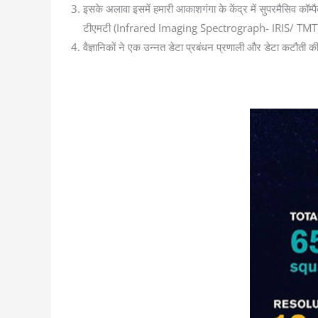
इसके अलावा इसमें हमारी आकाशगंगा के केंद्र में सुपरमैसिव कॉ
टीएमटी (Infrared Imaging Spectrograph- IRIS/ TMT) क
वैज्ञानिकों ने एक उन्नत डेटा प्रबंधन प्रणाली और डेटा कटौती