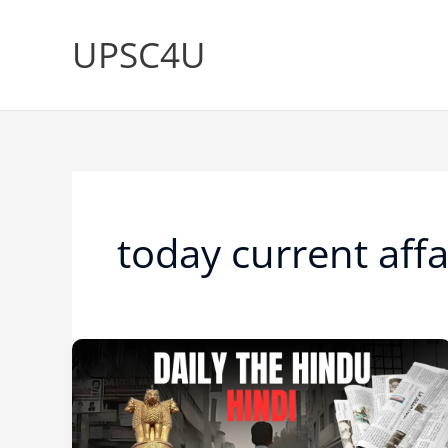
Skip
to
UPSC4U
content
today current affa
THE
HINDU
IN
HINDI