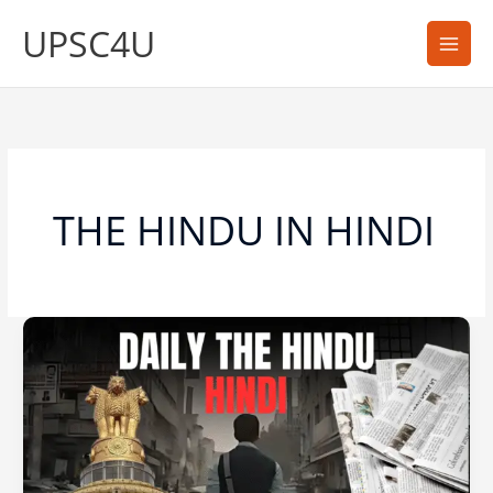
Skip
UPSC4U
to
content
THE HINDU IN HINDI
THE
HINDU
IN
HINDI
TODAY’S
SUMMARY