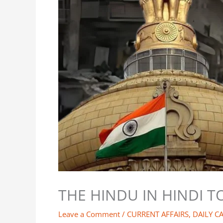
THE HINDU IN HINDI T
Leave a Comment
/
CURRENT AFFAIRS
,
DAILY C