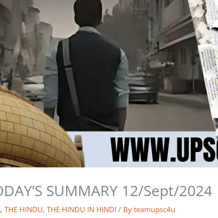
ODAY’S SUMMARY 12/Sept/2024
A
,
THE HINDU
,
THE HINDU IN HINDI
/ By
teamupsc4u