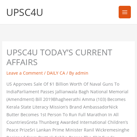
Skip
UPSC4U
to
content
UPSC4U TODAY’S CURRENT
AFFAIRS
Leave a Comment
/
DAILY CA
/ By
admin
US Approves Sale Of $1 Billion Worth Of Naval Guns To
IndiaParliament Passes Jallianwala Bagh National Memorial
(Amendment) Bill 2019Bhagheerathi Amma (103) Becomes
Kerala State Literacy Mission’s Brand AmbassadorNick
Butter Becomes 1st Person To Run Full Marathon In All
CountriesGreta Thunberg Awarded International Children’s
Peace PrizeSri Lankan Prime Minister Ranil Wickremesinghe