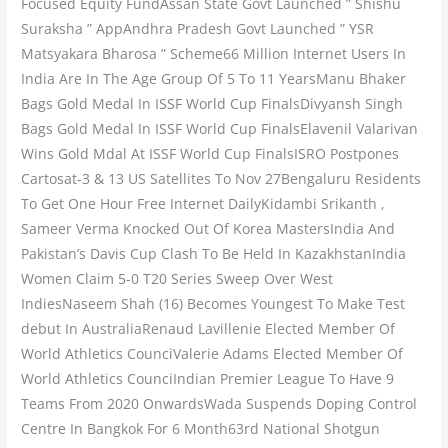
Focused Equity FundAssan State Govt Launched ” Shishu
Suraksha ” AppAndhra Pradesh Govt Launched ” YSR
Matsyakara Bharosa ” Scheme66 Million Internet Users In
India Are In The Age Group Of 5 To 11 YearsManu Bhaker
Bags Gold Medal In ISSF World Cup FinalsDivyansh Singh
Bags Gold Medal In ISSF World Cup FinalsElavenil Valarivan
Wins Gold Mdal At ISSF World Cup FinalsISRO Postpones
Cartosat-3 & 13 US Satellites To Nov 27Bengaluru Residents
To Get One Hour Free Internet DailyKidambi Srikanth ,
Sameer Verma Knocked Out Of Korea MastersIndia And
Pakistan’s Davis Cup Clash To Be Held In KazakhstanIndia
Women Claim 5-0 T20 Series Sweep Over West
IndiesNaseem Shah (16) Becomes Youngest To Make Test
debut In AustraliaRenaud Lavillenie Elected Member Of
World Athletics CounciValerie Adams Elected Member Of
World Athletics CounciIndian Premier League To Have 9
Teams From 2020 OnwardsWada Suspends Doping Control
Centre In Bangkok For 6 Month63rd National Shotgun