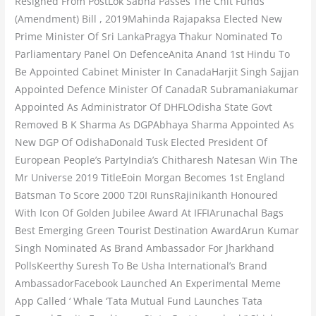
Resigned From PostLok Sabha Passes The Chit Funds
(Amendment) Bill , 2019Mahinda Rajapaksa Elected New
Prime Minister Of Sri LankaPragya Thakur Nominated To
Parliamentary Panel On DefenceAnita Anand 1st Hindu To
Be Appointed Cabinet Minister In CanadaHarjit Singh Sajjan
Appointed Defence Minister Of CanadaR Subramaniakumar
Appointed As Administrator Of DHFLOdisha State Govt
Removed B K Sharma As DGPAbhaya Sharma Appointed As
New DGP Of OdishaDonald Tusk Elected President Of
European People’s PartyIndia’s Chitharesh Natesan Win The
Mr Universe 2019 TitleEoin Morgan Becomes 1st England
Batsman To Score 2000 T20I RunsRajinikanth Honoured
With Icon Of Golden Jubilee Award At IFFIArunachal Bags
Best Emerging Green Tourist Destination AwardArun Kumar
Singh Nominated As Brand Ambassador For Jharkhand
PollsKeerthy Suresh To Be Usha International’s Brand
AmbassadorFacebook Launched An Experimental Meme
App Called ‘ Whale ‘Tata Mutual Fund Launches Tata