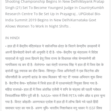
Shooting Championship Begins In New DelhiMayank Pratap
Singh (21) Set To Become Youngest Judge In CountryKumbh
Research Centre To Be Set Up In Prayagraj , UPGlobal Bio-
India Summit 2019 Begins In New DelhiKarnataka Govt
Allows Women To Work In Night Shifts .
IN HINDI
• हाल ही में केंद्रीय मंत्रिमंडल ने सार्वजनिक क्षेत्र के जितने केन्द्रीय उपक्रमों में
अपनी हिस्सेदारी बेचने की अनुमति दे दी है- पांच• केंद्रीय गृह मंत्रालय ने विदेश
यात्राओं से जुड़े तथ्य छिपाने हेतु जिस राज्य के विधायक रमेश चेन्नामनेनी की
नागरिकता रद्द कर दी है- तेलंगाना• रक्षा मंत्री राजनाथ सिंह ने हाल ही में जिस देश के
क्रांजी युद्ध स्मारक का दौरा किया- सिंगापुर• जिस अभिनेत्री ने एक फिटनेस और
जीवनशैली के अग्रणी ब्रांड के साथ मिलकर ‘शी गाट री’ नामक अभियान शुरू किया
है- कैटरीना कैफ• श्रीलंका में जिसे हाल ही में प्रधानमंत्री नियुक्त किया गया है-
महिंदा राजपक्षे• हाल ही में जिस अंतरिक्ष एजेंसी ने शनि के चंद्रमा की पहली ग्लोबल
जियालॉजिक मैपिंग पूरी की है- NASA• भारत में जिसे PETA पर्सन ऑफ़ द इयर चुना
गया है- विराट कोहली• अरुणाचल प्रदेश में हाल ही में लॉन्च किये गये पहले हिंदी
समाचार पत्र का नाम है- अरुण भूमि• भारतीय निशानेबाज मनु भाकर ने ISSF विश्व