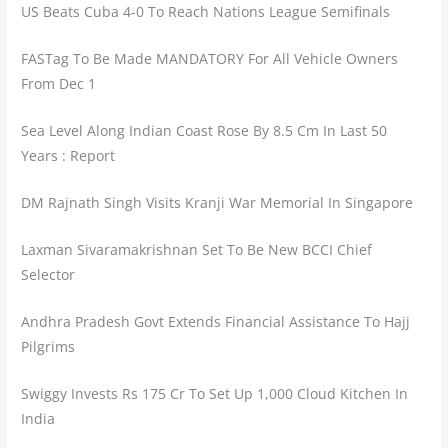
US Beats Cuba 4-0 To Reach Nations League Semifinals
FASTag To Be Made MANDATORY For All Vehicle Owners
From Dec 1
Sea Level Along Indian Coast Rose By 8.5 Cm In Last 50
Years : Report
DM Rajnath Singh Visits Kranji War Memorial In Singapore
Laxman Sivaramakrishnan Set To Be New BCCI Chief
Selector
Andhra Pradesh Govt Extends Financial Assistance To Hajj
Pilgrims
Swiggy Invests Rs 175 Cr To Set Up 1,000 Cloud Kitchen In
India