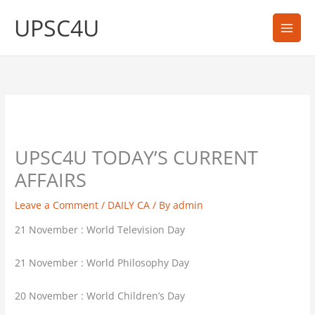
Skip
UPSC4U
to
content
UPSC4U TODAY’S CURRENT
AFFAIRS
Leave a Comment
/
DAILY CA
/ By
admin
21 November : World Television Day
21 November : World Philosophy Day
20 November : World Children’s Day