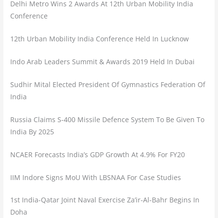
Delhi Metro Wins 2 Awards At 12th Urban Mobility India
Conference
12th Urban Mobility India Conference Held In Lucknow
Indo Arab Leaders Summit & Awards 2019 Held In Dubai
Sudhir Mital Elected President Of Gymnastics Federation Of
India
Russia Claims S-400 Missile Defence System To Be Given To
India By 2025
NCAER Forecasts India’s GDP Growth At 4.9% For FY20
IIM Indore Signs MoU With LBSNAA For Case Studies
1st India-Qatar Joint Naval Exercise Za’ir-Al-Bahr Begins In
Doha