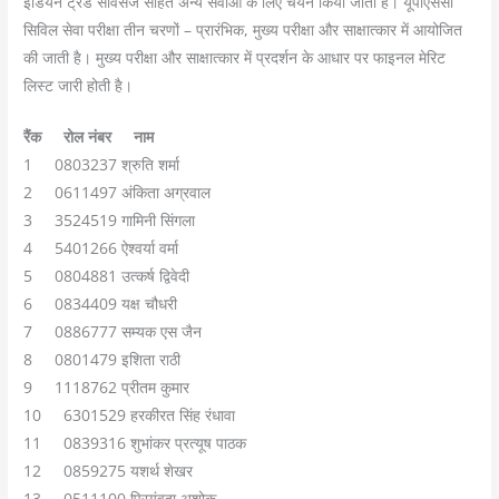
इंडियन ट्रेड सर्विसेज सहित अन्य सेवाओं के लिए चयन किया जाता है। यूपीएससी
सिविल सेवा परीक्षा तीन चरणों – प्रारंभिक, मुख्य परीक्षा और साक्षात्कार में आयोजित
की जाती है। मुख्य परीक्षा और साक्षात्कार में प्रदर्शन के आधार पर फाइनल मेरिट
लिस्ट जारी होती है।
रैंक रोल नंबर नाम
1 0803237 श्रुति शर्मा
2 0611497 अंकिता अग्रवाल
3 3524519 गामिनी सिंगला
4 5401266 ऐश्वर्या वर्मा
5 0804881 उत्कर्ष द्विवेदी
6 0834409 यक्ष चौधरी
7 0886777 सम्यक एस जैन
8 0801479 इशिता राठी
9 1118762 प्रीतम कुमार
10 6301529 हरकीरत सिंह रंधावा
11 0839316 शुभांकर प्रत्यूष पाठक
12 0859275 यशर्थ शेखर
13 0511100 प्रियंवदा अशोक