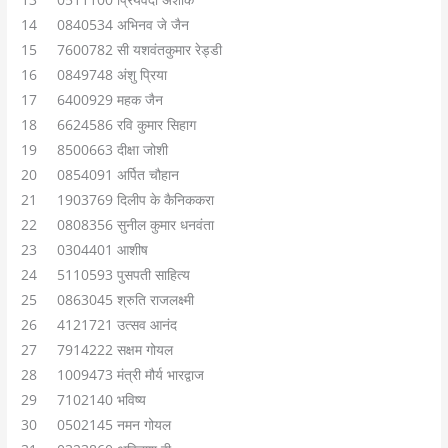
14 0840534 अभिनव जे जैन
15 7600782 सी यशवंतकुमार रेड्डी
16 0849748 अंशु प्रिया
17 6400929 महक जैन
18 6624586 रवि कुमार सिहाग
19 8500663 दीक्षा जोशी
20 0854091 अर्पित चौहान
21 1903769 दिलीप के कैनिककरा
22 0808356 सुनील कुमार धनवंता
23 0304401 आशीष
24 5110593 पुसपती साहित्य
25 0863045 श्रुति राजलक्ष्मी
26 4121721 उत्सव आनंद
27 7914222 सक्षम गोयल
28 1009473 मंत्री मौर्य भारद्वाज
29 7102140 भविष्य
30 0502145 नमन गोयल