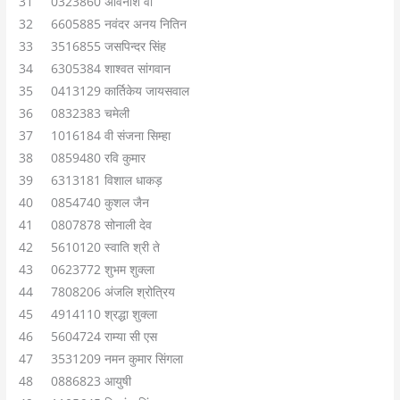
31 0323860 अविनाश वी
32 6605885 नवंदर अनय नितिन
33 3516855 जसपिन्दर सिंह
34 6305384 शाश्वत सांगवान
35 0413129 कार्तिकेय जायसवाल
36 0832383 चमेली
37 1016184 वी संजना सिम्हा
38 0859480 रवि कुमार
39 6313181 विशाल धाकड़
40 0854740 कुशल जैन
41 0807878 सोनाली देव
42 5610120 स्वाति श्री ते
43 0623772 शुभम शुक्ला
44 7808206 अंजलि श्रोत्रिय
45 4914110 श्रद्धा शुक्ला
46 5604724 राम्या सी एस
47 3531209 नमन कुमार सिंगला
48 0886823 आयुषी