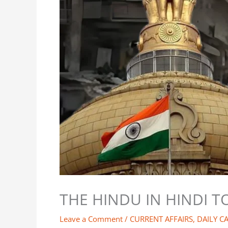
THE HINDU IN HINDI T
Leave a Comment
/
CURRENT AFFAIRS
,
DAILY C