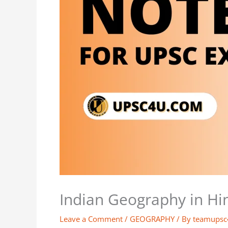
Indian Geography in Hi
Leave a Comment
/
GEOGRAPHY
/ By
teamupsc