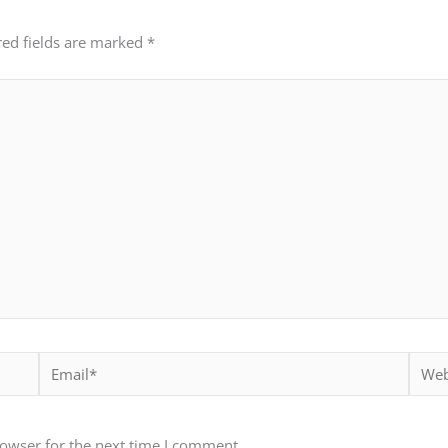
red fields are marked
*
Email*
Websi
rowser for the next time I comment.