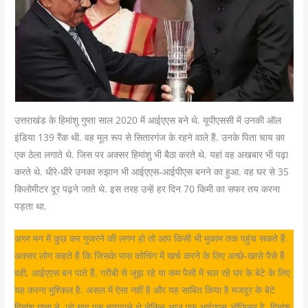
उत्तराखंड के हिमांशु गुप्ता साल 2020 में आईएएस बने थे. यूपीएससी में उनकी ऑल
इंडिया 139 रैंक थी. वह मूल रूप से सितारगंज के रहने वाले हैं. उनके पिता चाय का
एक ठेला लगाते थे. जिस पर अक्सर हिमांशु भी बैठा करते थे. यहां वह अखबार भी पढ़ा
करते थे. धीरे-धीरे उनका रुझान भी आईएएस-आईपीएस बनने का हुआ. वह घर से 35
किलोमीटर दूर पढ़ने जाते थे. इस तरह उन्हें हर दिन 70 किमी का सफर तय करना
पड़ता था.
अगर मन में कुछ कर गुजरने की लगन हो तो आप किसी भी मुकाम तक पहुंच सकते हैं.
अक्सर लोग कहते हैं कि जिसके पास कोचिंग में खर्च करने के लिए अच्छे-खासे पैसे हैं
वही, आईएएस बन पाते हैं. गरीबी से जूझ रहे या कम पैसों में चल रहे घर के बेटे के लिए
यह करना मुश्किल है. असल में ऐसा नहीं है और यह साबित किया है मजदूर के बेटे
हिमांशु गुप्ता ने, जो खुद एक चायवाले थे लेकिन आज एक आईएएस ऑफिसर है. हिमांशु