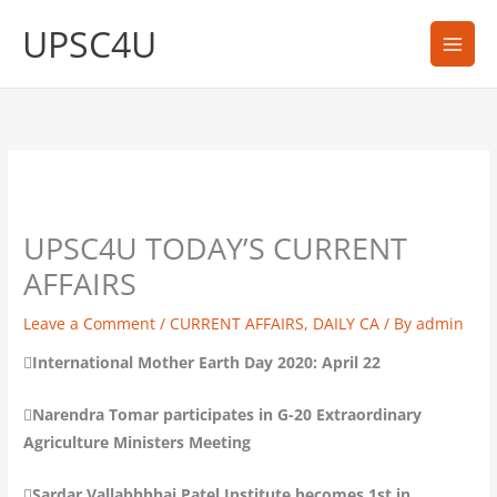
Skip
UPSC4U
to
content
UPSC4U TODAY’S CURRENT
AFFAIRS
Leave a Comment
/
CURRENT AFFAIRS
,
DAILY CA
/ By
admin
International Mother Earth Day 2020: April 22
Narendra Tomar participates in G-20 Extraordinary
Agriculture Ministers Meeting
Sardar Vallabhbhai Patel Institute becomes 1st in