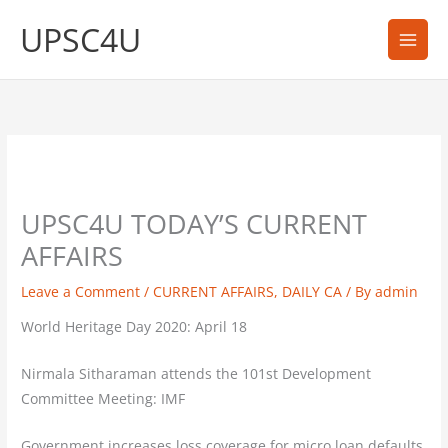
Skip
UPSC4U
to
content
UPSC4U TODAY’S CURRENT
AFFAIRS
Leave a Comment
/
CURRENT AFFAIRS
,
DAILY CA
/ By
admin
World Heritage Day 2020: April 18
Nirmala Sitharaman attends the 101st Development
Committee Meeting: IMF
Government increases loss coverage for micro loan defaults