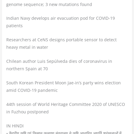
genome sequence; 3 new mutations found
Indian Navy develops air evacuation pod for COVID-19
patients
Researchers at CeNS designs portable sensor to detect
heavy metal in water
Chilean author Luis Sepúlveda dies of coronavirus in
northern Spain at 70
South Korean President Moon Jae-in’s party wins election
amid COVID-19 pandemic
44th session of World Heritage Committee 2020 of UNESCO
in Fuzhou postponed
IN HINDI
• केंद्रीय कृषि एवं किसान कल्याण मंत्रालय ने कृषि आधारित आपूर्ति श्रृंखलाओं में