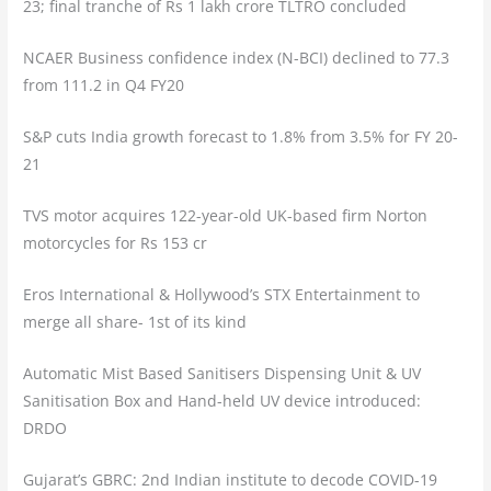
23; final tranche of Rs 1 lakh crore TLTRO concluded
NCAER Business confidence index (N-BCI) declined to 77.3
from 111.2 in Q4 FY20
S&P cuts India growth forecast to 1.8% from 3.5% for FY 20-
21
TVS motor acquires 122-year-old UK-based firm Norton
motorcycles for Rs 153 cr
Eros International & Hollywood’s STX Entertainment to
merge all share- 1st of its kind
Automatic Mist Based Sanitisers Dispensing Unit & UV
Sanitisation Box and Hand-held UV device introduced:
DRDO
Gujarat’s GBRC: 2nd Indian institute to decode COVID-19