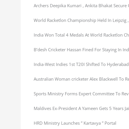
Archers Deepika Kumari , Ankita Bhakat Secure
World Racketlon Championship Held In Leipzig
India Won Total 4 Medals At World Racketlon 
B’desh Cricketer Hassan Fined For Staying In In
India-West Indies 1st T20I Shifted To Hyderab
Australian Woman cricketer Alex Blackwell To R
Sports Ministry Forms Expert Committee To Rev
Maldives Ex-President A Yameen Gets 5 Years Ja
HRD Ministry Launches ” Kartavya ” Portal