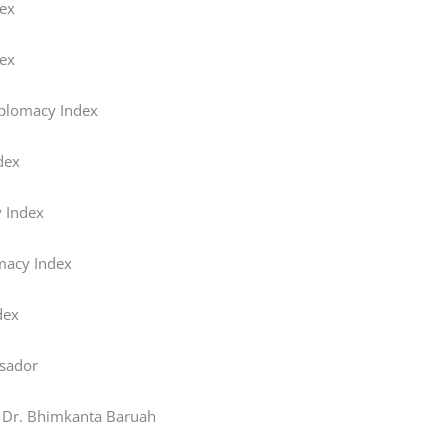
dex
dex
iplomacy Index
dex
 Index
macy Index
dex
ssador
 Dr. Bhimkanta Baruah