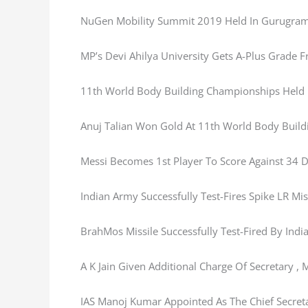
NuGen Mobility Summit 2019 Held In Gurugram
MP’s Devi Ahilya University Gets A-Plus Grade
11th World Body Building Championships Held 
Anuj Talian Won Gold At 11th World Body Buil
Messi Becomes 1st Player To Score Against 34 D
Indian Army Successfully Test-Fires Spike LR Mis
BrahMos Missile Successfully Test-Fired By Indi
A K Jain Given Additional Charge Of Secretary , 
IAS Manoj Kumar Appointed As The Chief Secreta