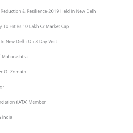
k Reduction & Resilience-2019 Held In New Delh
y To Hit Rs 10 Lakh Cr Market Cap
 In New Delhi On 3 Day Visit
f Maharashtra
cer Of Zomato
tor
ociation (IATA) Member
 India