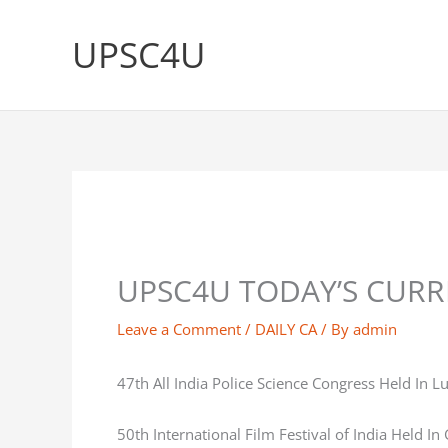
Skip
to
UPSC4U
content
UPSC4U TODAY’S CURR
Leave a Comment
/
DAILY CA
/ By
admin
47th All India Police Science Congress Held In 
50th International Film Festival of India Held In