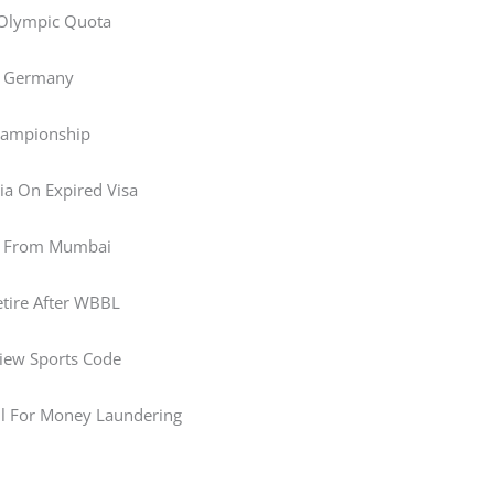
 Olympic Quota
 , Germany
Championship
dia On Expired Visa
ad From Mumbai
etire After WBBL
iew Sports Code
il For Money Laundering