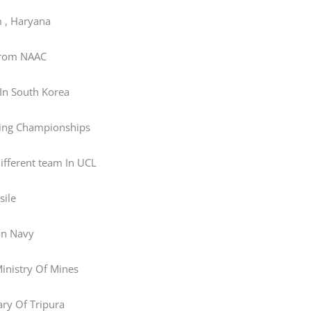
 , Haryana
 From NAAC
In South Korea
ding Championships
ifferent team In UCL
sile
an Navy
Ministry Of Mines
ry Of Tripura